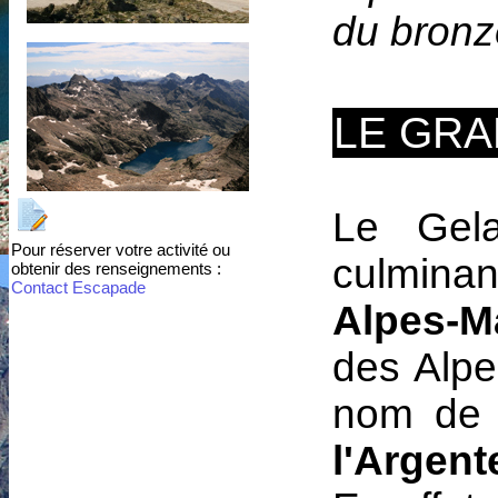
du bronz
LE GRA
Le Gel
Pour réserver votre activité ou
culminan
obtenir des renseignements :
Contact Escapade
Alpes-M
des Alpe
nom de
l'Argent