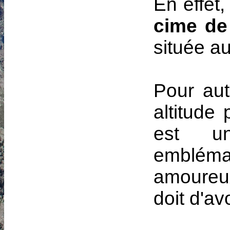
En effet,
cime de
située au
Pour aut
altitude 
est u
emblém
amoureu
doit d'avo