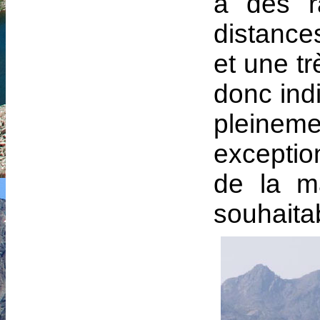
à des r
distanc
et une t
donc indi
pleine
exceptio
de la m
souhaita