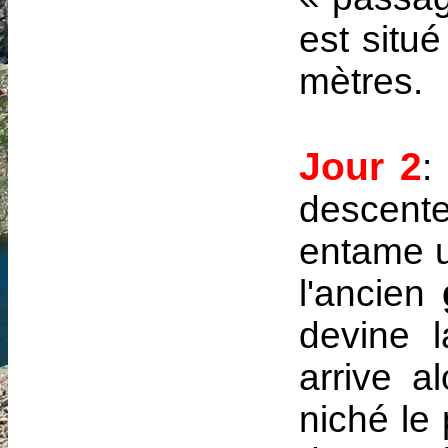
est situé
mètres.
Jour 2
:
descent
entame u
l'ancien
devine 
arrive a
niché le 