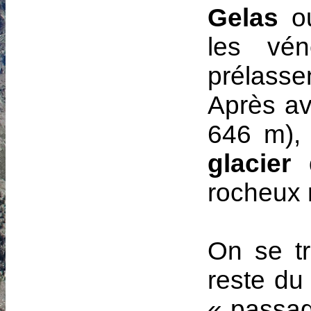
Gelas
ou
les vé
prélassen
Après avo
646 m), 
glacier
rocheux 
On se tr
reste du 
« passag