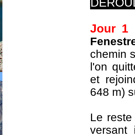
DEROU
Jour 1
:
Fenestr
chemin s
l'on qui
et rejoi
648 m) su
Le reste
versant 