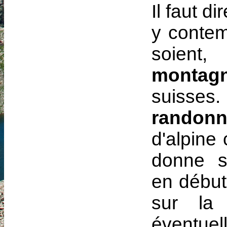
Il faut d
y contem
soient,
monta
suisses.
randon
d'alpine c
donne s
en début
sur la
éventuel