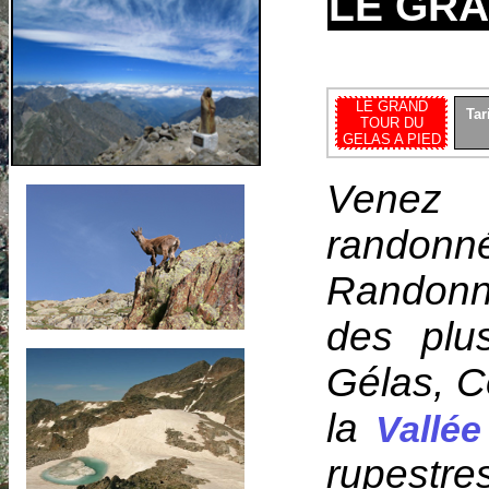
LE GRA
LE GRAND
Tar
TOUR DU
GELAS A PIED
Venez 
rando
Randonn
des plu
Gélas, C
la
Vallée
rupestres