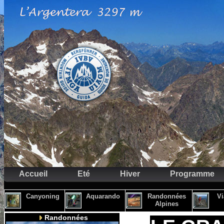
Accueil
Eté
Hiver
Programme
Canyoning
Aquarando
Randonnées
Vi
Alpines
Randonnées