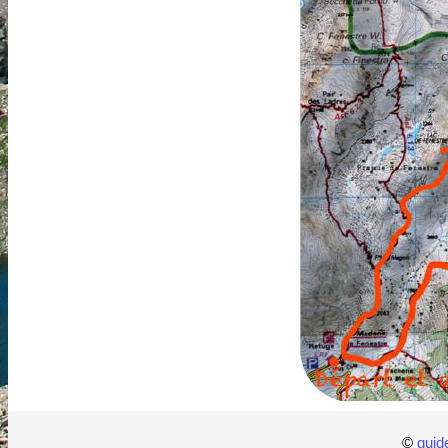
©
guid