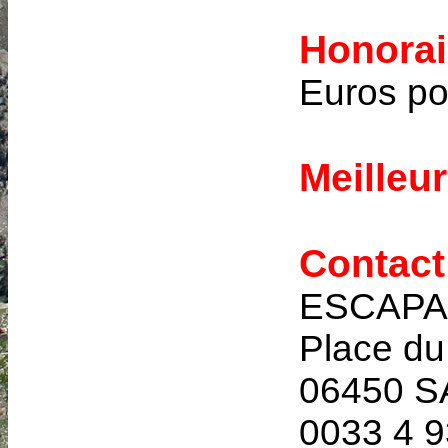
Honora
Euros pou
Meilleu
Contact
ESCAPAD
Place d
06450 S
0033 4 9