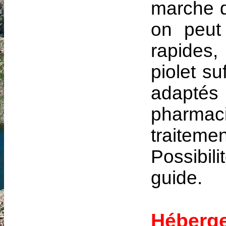
marche d
on peut
rapides,
piolet s
adaptés
pharmac
traitemen
Possibili
guide.
Héberge