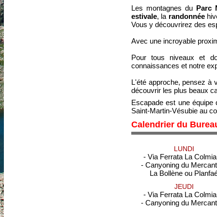
Les montagnes du
Parc 
estivale
, la
randonnée
hiv
Vous y découvrirez des es
Avec une incroyable proxim
Pour tous niveaux et d
connaissances et notre exp
L'été approche, pensez à vo
découvrir les plus beaux c
Escapade est une équipe 
Saint-Martin-Vésubie au co
Calendrier du Bureau
LUNDI
- Via Ferrata La Colmi
- Canyoning du Mercant
La Bollène ou Planfa
JEUDI
- Via Ferrata La Colmi
- Canyoning du Mercant