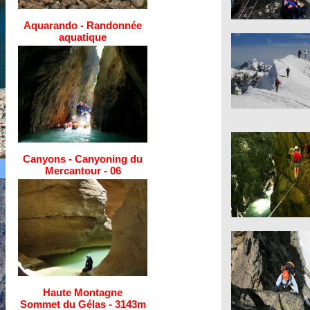
Aquarando - Randonnée
aquatique
Canyons - Canyoning du
Mercantour - 06
Haute Montagne
Sommet du Gélas - 3143m