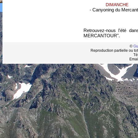
DIMANCHE
- Canyoning du Mercant
Retrouvez-nous l'été d
MERCANTOUR".
©
Gu
Reproduction partielle ou tot
Té
Emai