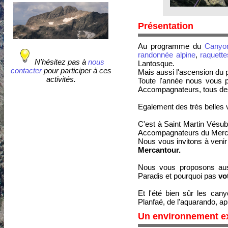
Présentation
Au programme du
Canyo
randonnée alpine
,
raquette
N'hésitez pas à
nous
Lantosque.
contacter
pour participer à ces
Mais aussi l'ascension du 
activités.
Toute l'année nous vous 
Accompagnateurs, tous des
Egalement des très belles 
C'est à Saint Martin Vés
Accompagnateurs du Mercant
Nous vous invitons à venir 
Mercantour.
Nous vous proposons aus
Paradis et pourquoi pas
vo
Et l'été bien sûr les ca
Planfaé, de l'
aquarando
, a
Un environnement ex