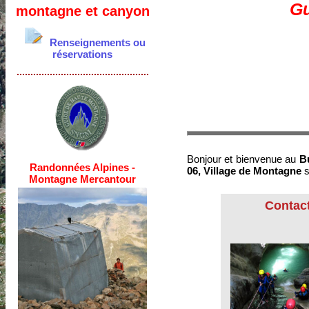
Gu
montagne et canyon
Renseignements ou
réservations
................................................
Bonjour et bienvenue au
Bu
Randonnées Alpines -
06, Village de Montagne
s
Montagne Mercantour
Contact