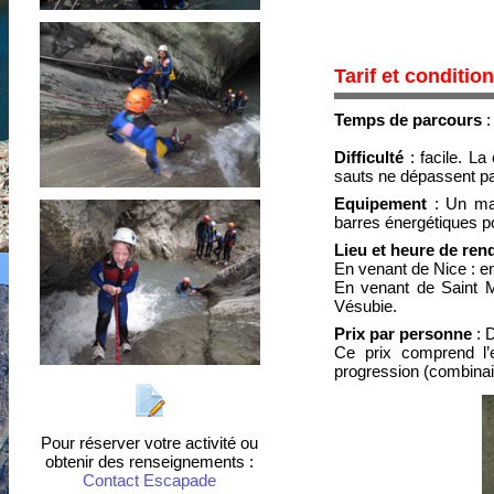
Tarif et conditio
Temps de parcours
:
Difficulté
: facile. La
sauts ne dépassent p
Equipement
: Un mai
barres énergétiques p
Lieu et heure de ren
En venant de Nice : en
En venant de Saint M
Vésubie.
Prix par personne
: 
Ce prix comprend l’
progression (combinai
Pour réserver votre activité ou
obtenir des renseignements :
Contact Escapade