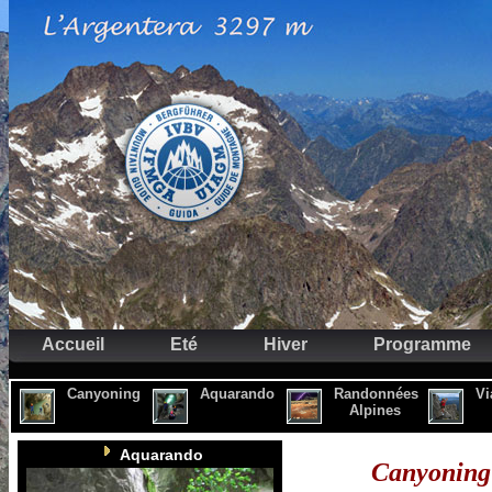
Accueil
Eté
Hiver
Programme
Canyoning
Aquarando
Randonnées
Vi
Alpines
Aquarando
Canyoning 