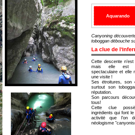
Aquarando
Canyoning découverte,
toboggan débouche su
La clue de l'Infer
Cette descente n’est
mais elle est par
spectaculaire et elle
une visite !
Ses étroitures, son 
surtout son tobogga
réputation.
Son parcours découv
tous!
Cette clue poss
ingrédients qui font l
activité que l’on 
néologisme "canyoni