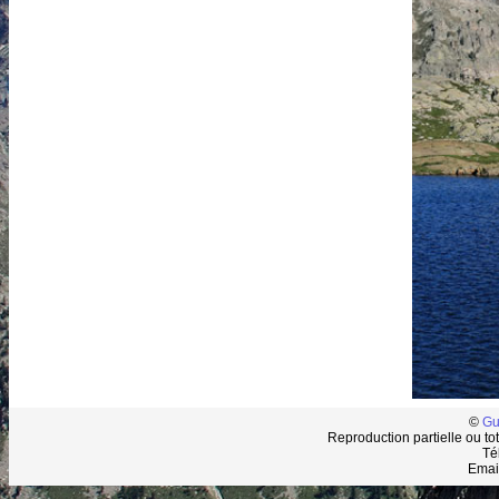
©
Gu
Reproduction partielle ou tot
Té
Emai