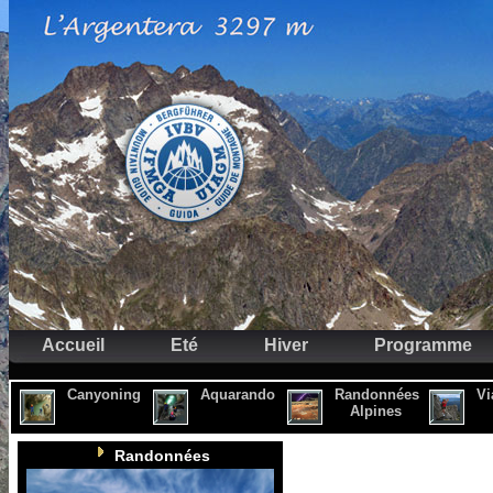
Accueil
Eté
Hiver
Programme
Canyoning
Aquarando
Randonnées
Vi
Alpines
Randonnées