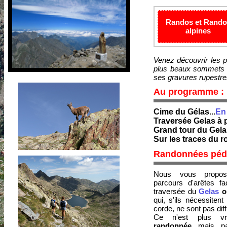
Randos et Rando
alpines
Venez découvrir les 
plus beaux sommets d
ses gravures rupestres
Au programme :
Cime du Gélas...
En
Traversée Gelas à p
Grand tour du Gelas
Sur les traces du r
Randonnées pédes
Nous vous propos
parcours d'arêtes f
traversée du
Gelas
ou
qui, s'ils nécessitent l
corde, ne sont pas diffi
Ce n'est plus vr
randonnée
mais p