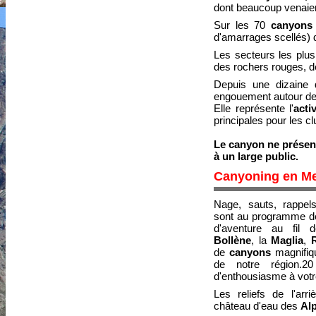
dont beaucoup venaie
Sur les 70
canyons
d'amarrages scellés) d
Les secteurs les plus
des rochers rouges, d
Depuis une dizaine 
engouement autour de 
Elle représente l'
acti
principales pour les 
Le canyon ne présent
à un large public.
Canyoning en Me
Nage, sauts, rappel
sont au programme de 
d'aventure au fil 
Bollène
, la
Maglia
,
R
de
canyons
magnifiqu
de notre région.2
d'enthousiasme à votr
Les reliefs de l'arr
château d'eau des
Al