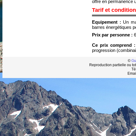
offre en permanence u
Tarif et conditio
Equipement :
Un mai
barres énergétiques p
Prix par personne :
6
Ce prix comprend 
progression (combinai
©
Gu
Reproduction partielle ou tot
Té
Emai