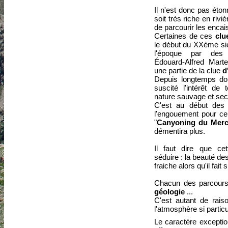
Il n'est donc pas éto
soit très riche en riviè
de parcourir les enca
Certaines de ces
clu
le début du XXème si
l'époque par des
Édouard-Alfred Marte
une partie de la clue
d
Depuis longtemps do
suscité l'intérêt de
nature sauvage et sec
C'est au début des
l'engouement pour ce q
"
Canyoning du Merc
démentira plus.
Il faut dire que cet
séduire : la beauté des
fraiche alors qu'il fai
Chacun des parcours 
géologie
...
C'est autant de rais
l'atmosphère si particu
Le caractère excepti