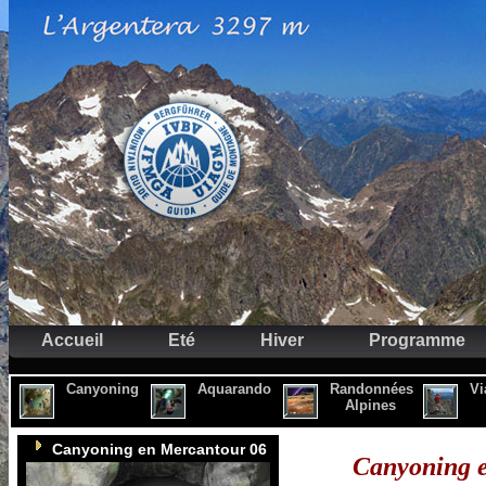
Accueil
Eté
Hiver
Programme
Canyoning
Aquarando
Randonnées
Vi
Alpines
Canyoning en Mercantour 06
Canyoning e