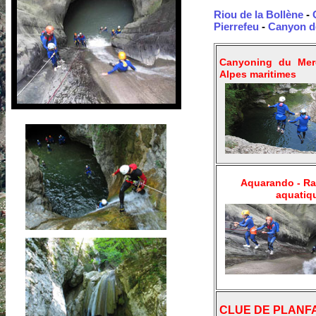
Riou de la Bollène
-
Pierrefeu
-
Canyon de
Canyoning du Mer
Alpes maritimes
Aquarando - R
aquatiq
CLUE DE PLANF