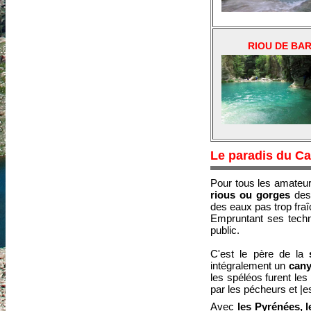
RIOU DE BA
Le paradis du Ca
Pour tous les amateu
rious ou gorges
de
des eaux pas trop fra
Empruntant ses techniq
public.
C'est le père de la
intégralement un
can
les spéléos furent les
par les pécheurs et |es
Avec
les Pyrénées, 