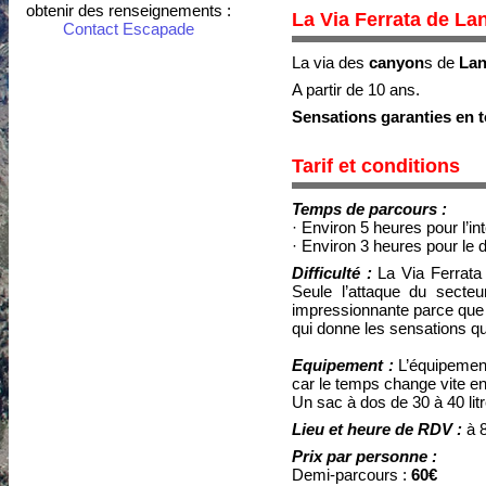
obtenir des renseignements :
La Via Ferrata de La
Contact Escapade
La via des
canyon
s de
Lan
A partir de 10 ans.
Sensations garanties en t
Tarif et conditions
Temps de parcours :
· Environ 5 heures pour l’i
· Environ 3 heures pour le 
Difficulté :
La Via Ferrata 
Seule l’attaque du secte
impressionnante parce que 
qui donne les sensations que
Equipement :
L’équipemen
car le temps change vite e
Un sac à dos de 30 à 40 lit
Lieu et heure de RDV :
à 
Prix par personne :
Demi-parcours :
60€