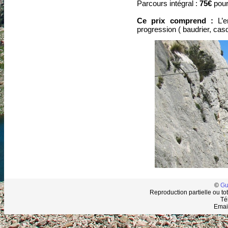
Parcours intégral :
75
€
pour
Ce prix comprend :
L’
progression ( baudrier, cas
©
Gu
Reproduction partielle ou tot
Té
Emai