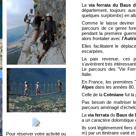
La
via ferrata du Baus 
département, toujours aus
quelques surplombs) en allan
Comme le laisse deviner c
parcours de ce genre fure
pendant la première guerr
alors frontalier avec
l'Autri
Elles facilitaient le dépl
escarpées.
La paix revenue, ces pa
s'avérèrent trés intéressant
Le parcours des "Vie Fer
Italie.
En France, les premières "
Alpes
dans les années 80.
Celle de la
Colmiane
fut la
Pas besoin de maîtriser l
parcours aménagé d'échelon
La
via ferrata
du
Baus de 
a un caractère dolomitique qu
Ils sont légitimement fiers 
m) par un itinéraire varié et 
Pour réserver votre activité ou