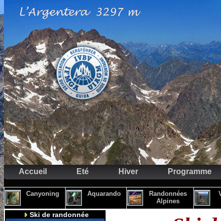
Accueil
Eté
Hiver
Programme
Canyoning
Aquarando
Randonnées
Alpines
Ski de randonnée