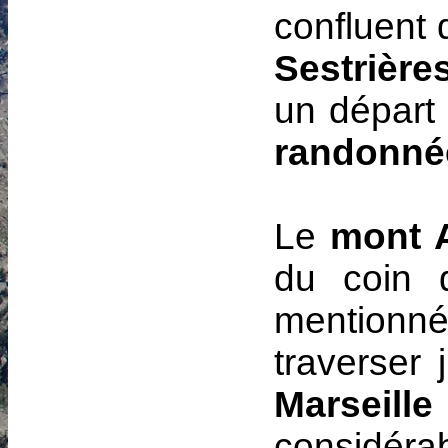
confluent
Sestrière
un dépar
randonné
Le
mont 
du coin q
mentionn
traverser 
Marseill
considérab