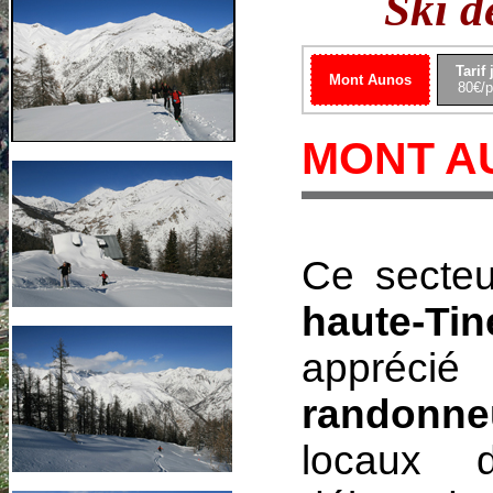
Ski d
Tarif
Mont Aunos
80€/
MONT A
Ce secteu
haute-Tin
appréci
randonne
locaux 