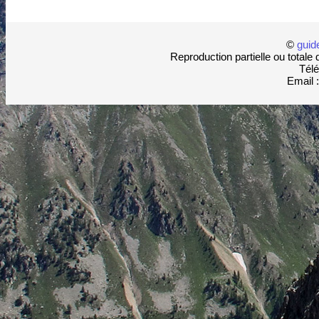
©
guid
Reproduction partielle ou totale 
Télé
Email 