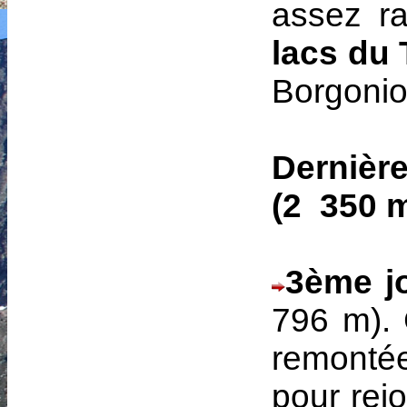
assez ra
lacs du
Borgonio
Dernière
(2 350 m
3ème j
796 m). 
remonté
pour rej