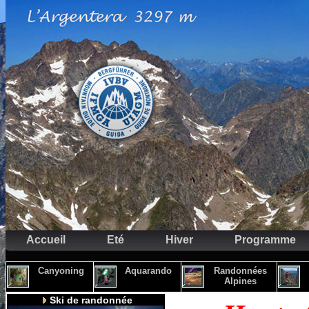
Accueil
Eté
Hiver
Programme
Canyoning
Aquarando
Randonnées
Alpines
Ski de randonnée