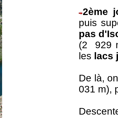
2ème 
puis supé
pas d'Is
(2 929 m
les
lacs
De là, o
031 m), 
Descent