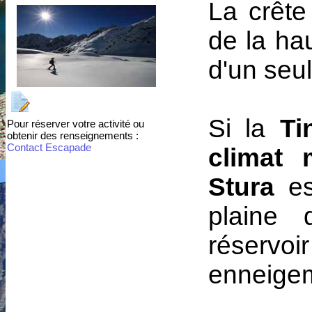
La crête
de la ha
d'un seul
Si la
T
Pour réserver votre activité ou
obtenir des renseignements :
Contact Escapade
climat 
Stura
es
plaine 
réservoi
enneigem