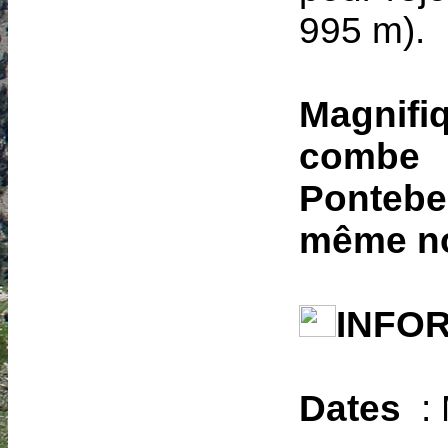
995 m).
Magnifi
combe
Pontebe
même nom
INFO
Dates
: 