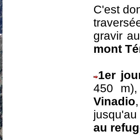
C'est do
traversé
gravir a
mont Té
1er jo
450 m),
Vinadio
jusqu'au
au refug