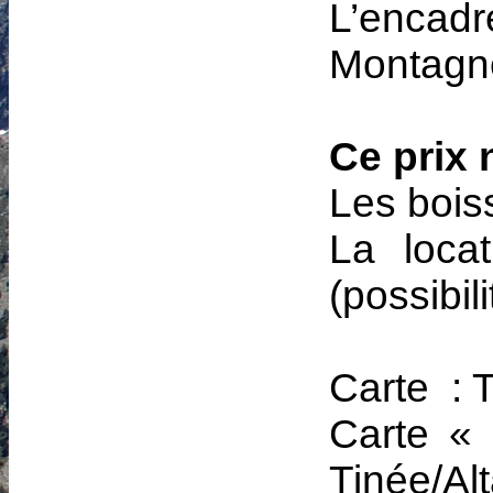
L’encad
Montagn
Ce prix
Les bois
La loca
(possibil
Carte : 
Carte «
Tinée/Alt