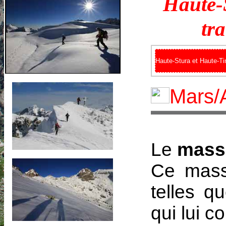
Haute-
tra
Haute-Stura et Haute-Ti
Mars/A
Le
massi
Ce massi
telles q
qui lui c